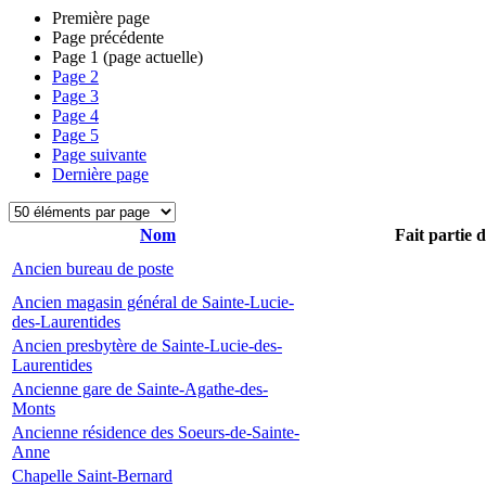
Première page
Page précédente
Page
1
(page actuelle)
Page
2
Page
3
Page
4
Page
5
Page suivante
Dernière page
Nom
Fait partie 
Ancien bureau de poste
Ancien magasin général de Sainte-Lucie-
des-Laurentides
Ancien presbytère de Sainte-Lucie-des-
Laurentides
Ancienne gare de Sainte-Agathe-des-
Monts
Ancienne résidence des Soeurs-de-Sainte-
Anne
Chapelle Saint-Bernard