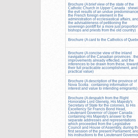
Brochure (A brief view of the state of the
Catholic Church in Upper Canada : shew
the evil results of an undue predominance
the French foreign element in the
administration of ecclesiastical affairs, and
the advisableness of petitioning the
sovereign pontiff for a more just proportion
bishops and priests from the old country)
Brochure (A card to the Catholics of Queb
Brochure (A concise view of the inland
navigation of the Canadian provinces : th
improvements already effected, and the
inferences to be drawn from these, towar
their full practicable accomplishment, and
practical value)
Brochure (A description of the province of
Nova Scotia : containing information of
interest and value to intending emigrants)
Brochure (A despatch from the Right
Honorable Lord Glenelg, His Majesty's
Secretary of State for the colonies, to His
Excellency Sir Francis Bond Head,
Lieutenant Governor of Upper Canada :
containing His Majesty's answer to the
separate addresses and representations
which proceeded from the Legislative
Council and House of Assembly, during t
first session of the present Parliament; an
his instructions to the Lieutenant Governo