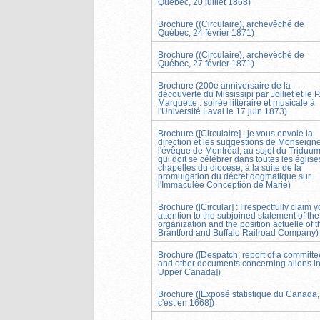
Québec, 20 juillet 1868)
Brochure ((Circulaire), archevêché de
Québec, 24 février 1871)
Brochure ((Circulaire), archevêché de
Québec, 27 février 1871)
Brochure (200e anniversaire de la
découverte du Mississipi par Jolliet et le P
Marquette : soirée littéraire et musicale à
l'Université Laval le 17 juin 1873)
Brochure ([Circulaire] : je vous envoie la
direction et les suggestions de Monseign
l'évêque de Montréal, au sujet du Triduu
qui doit se célébrer dans toutes les église
chapelles du diocèse, à la suite de la
promulgation du décret dogmatique sur
l'Immaculée Conception de Marie)
Brochure ([Circular] : I respectfully claim y
attention to the subjoined statement of the
organization and the position actuelle of t
Brantford and Buffalo Railroad Company)
Brochure ([Despatch, report of a committe
and other documents concerning aliens i
Upper Canada])
Brochure ([Exposé statistique du Canada,
c'est en 1668])