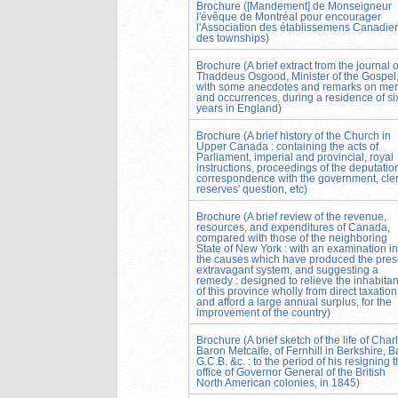
Brochure ([Mandement] de Monseigneur
l'évêque de Montréal pour encourager
l'Association des établissemens Canadie
des townships)
Brochure (A brief extract from the journal o
Thaddeus Osgood, Minister of the Gospel
with some anecdotes and remarks on me
and occurrences, during a residence of si
years in England)
Brochure (A brief history of the Church in
Upper Canada : containing the acts of
Parliament, imperial and provincial, royal
instructions, proceedings of the deputatio
correspondence with the government, cle
reserves' question, etc)
Brochure (A brief review of the revenue,
resources, and expenditures of Canada,
compared with those of the neighboring
State of New York : with an examination in
the causes which have produced the pres
extravagant system, and suggesting a
remedy : designed to relieve the inhabitan
of this province wholly from direct taxation
and afford a large annual surplus, for the
improvement of the country)
Brochure (A brief sketch of the life of Char
Baron Metcalfe, of Fernhill in Berkshire, Ba
G.C.B. &c. : to the period of his resigning 
office of Governor General of the British
North American colonies, in 1845)