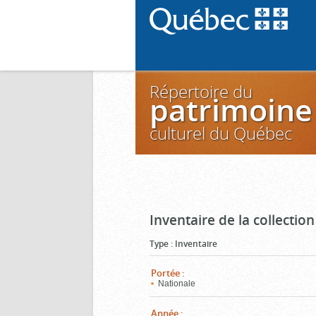
Répertoire du
patrimoine
culturel du Québec
Inventaire de la collectio
Type
:
Inventaire
Portée
:
Nationale
Année
: