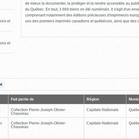
de mieux la documenter, la protéger et la rendre accessible au publi
du Québec. En tout, 3 669 biens on été numérisés. Il s'agit d'un ens
comprenant notamment des éditions précieuses d'imprimeurs europ
uns des premiers imprimés canadiens et québécois, ainsi que des 
ons et
ons et
Page
Dernière
nte
page
Fait partie de
Région
Munic
t
Collection Pierre-Joseph-Olivier-
Capitale-Nationale
Québ
Chauveau
wo
Collection Pierre-Joseph-Olivier-
Capitale-Nationale
Québ
Chauveau