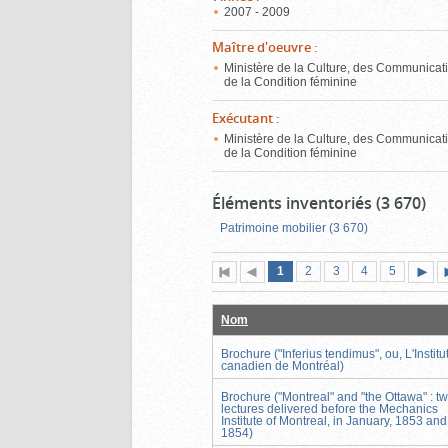
2007 - 2009
Maître d'oeuvre
:
Ministère de la Culture, des Communicati
de la Condition féminine
Exécutant
:
Ministère de la Culture, des Communicati
de la Condition féminine
Éléments inventoriés (3 670)
Patrimoine mobilier (3 670)
Page
(page
Page
Page
Page
Page
1
Première
2
Page
3
4
5
actuelle)
page
précédente
suiva
Nom
Brochure ("Inferius tendimus", ou, L'Institu
canadien de Montréal)
Brochure ("Montreal" and "the Ottawa" : t
lectures delivered before the Mechanics
Institute of Montreal, in January, 1853 and
1854)