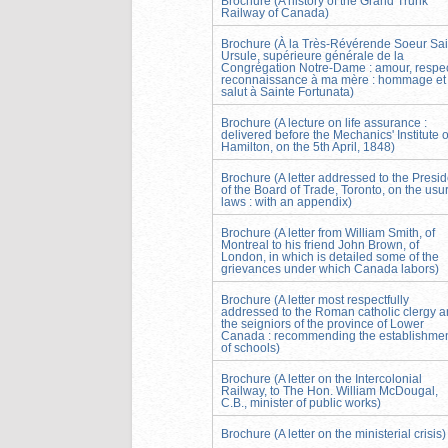
Brochure (A history of the Grand Trunk
Railway of Canada)
Brochure (À la Très-Révérende Soeur Sai
Ursule, supérieure générale de la
Congrégation Notre-Dame : amour, respec
reconnaissance à ma mère : hommage et
salut à Sainte Fortunata)
Brochure (A lecture on life assurance :
delivered before the Mechanics' Institute o
Hamilton, on the 5th April, 1848)
Brochure (A letter addressed to the Presid
of the Board of Trade, Toronto, on the usu
laws : with an appendix)
Brochure (A letter from William Smith, of
Montreal to his friend John Brown, of
London, in which is detailed some of the
grievances under which Canada labors)
Brochure (A letter most respectfully
addressed to the Roman catholic clergy 
the seigniors of the province of Lower
Canada : recommending the establishme
of schools)
Brochure (A letter on the Intercolonial
Railway, to The Hon. William McDougal,
C.B., minister of public works)
Brochure (A letter on the ministerial crisis)