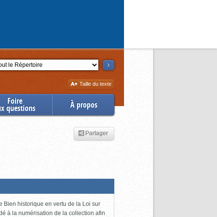
ction
Augmenter
Taille du texte
la
Foire
À propos
ux questions
Partager
 Bien historique en vertu de la Loi sur
dé à la numérisation de la collection afin