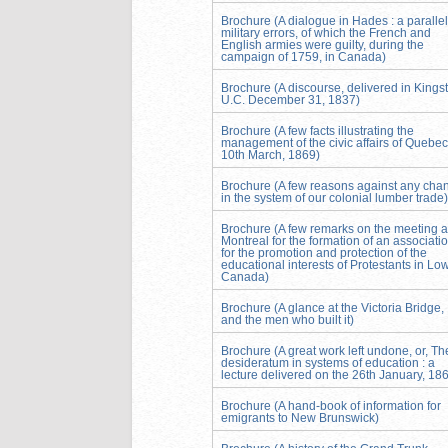
Brochure (A dialogue in Hades : a parallel
military errors, of which the French and
English armies were guilty, during the
campaign of 1759, in Canada)
Brochure (A discourse, delivered in Kings
U.C. December 31, 1837)
Brochure (A few facts illustrating the
management of the civic affairs of Quebec
10th March, 1869)
Brochure (A few reasons against any cha
in the system of our colonial lumber trade)
Brochure (A few remarks on the meeting a
Montreal for the formation of an associati
for the promotion and protection of the
educational interests of Protestants in Lo
Canada)
Brochure (A glance at the Victoria Bridge,
and the men who built it)
Brochure (A great work left undone, or, Th
desideratum in systems of education : a
lecture delivered on the 26th January, 18
Brochure (A hand-book of information for
emigrants to New Brunswick)