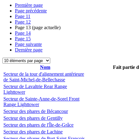
Première page
Page précédente
Page
11
Page
12
Page
13
(page actuelle)
Page
14
Page
15
Page suivante
Dernière page
Nom
Fait partie 
Secteur de la tour d'alignement antérieure
de Saint-Michel-de-Bellechasse
Secteur de Lavaltrie Rear Range
Lighttower
Secteur de Sainte-Anne-de-Sorel Front
Range Lighttower
Secteur des phares de Bécancour
Secteur des phares de Gentilly
Secteur des phares de l'Île-de-Grâce
Secteur des phares de Lachine
Secteur des phares de Port-Saint-François