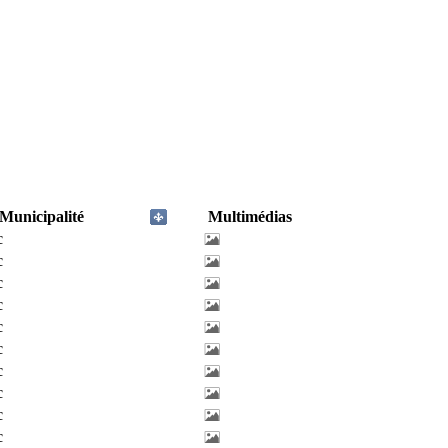
Municipalité
Multimédias
c
c
c
c
c
c
c
c
c
c