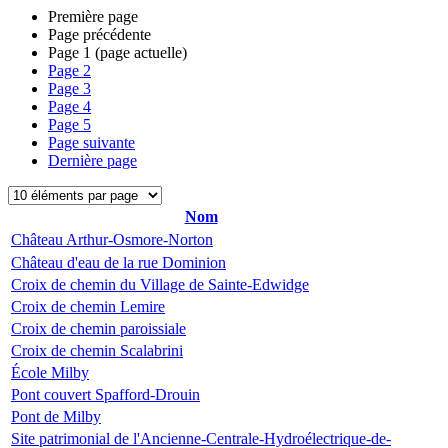
Première page
Page précédente
Page
1
(page actuelle)
Page
2
Page
3
Page
4
Page
5
Page suivante
Dernière page
Nom
Château Arthur-Osmore-Norton
Château d'eau de la rue Dominion
Croix de chemin du Village de Sainte-Edwidge
Croix de chemin Lemire
Croix de chemin paroissiale
Croix de chemin Scalabrini
École Milby
Pont couvert Spafford-Drouin
Pont de Milby
Site patrimonial de l'Ancienne-Centrale-Hydroélectrique-de-