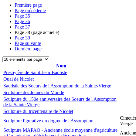
Première page
Page précédente
Page
35
Page
36
Page
37
Page
38
(page actuelle)
Page
39
Page suivante
Dernière page
Nom
Presbytère de Saint-Jean-Baptiste
Quai de Nicolet
Sacristie des Soeurs de l'Assomption de la Sainte-Vierge
Sculpture des Jeunes du Monde
Sculpture du 150e anniversaire des Soeurs de l'Assomption
de la Sainte Vierge
Sculpture du tricentenaire de Nicolet
Cimetièr
Sculpture figurative du dogme de l'Assomption
Vierge
Sculpture MAPAQ - Ancienne école moyenne d'agriculture
Ancienne
« Organisation, défrichement, découverte »