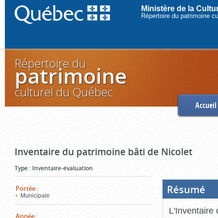
Ministère de la Cult
Répertoire du patrimoine c
Répertoire du
patrimoine
culturel du Québec
Accueil
Inventaire du patrimoine bâti de Nicolet
Type
:
Inventaire-évaluation
Résumé
(Boi
Portée
:
ouve
Municipale
cliq
pou
L'Inventaire 
ferm
Année
: