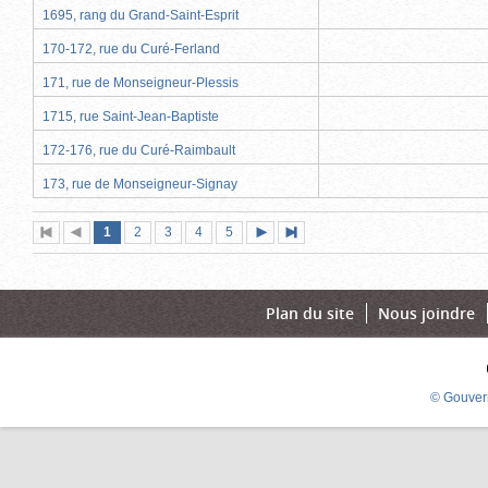
1695, rang du Grand-Saint-Esprit
170-172, rue du Curé-Ferland
171, rue de Monseigneur-Plessis
1715, rue Saint-Jean-Baptiste
172-176, rue du Curé-Raimbault
173, rue de Monseigneur-Signay
Page
(page
Page
Page
Page
Page
1
Première
2
Page
3
4
5
Page
Dernière
actuelle)
page
précédente
suivante
page
Plan du site
Nous joindre
© Gouver