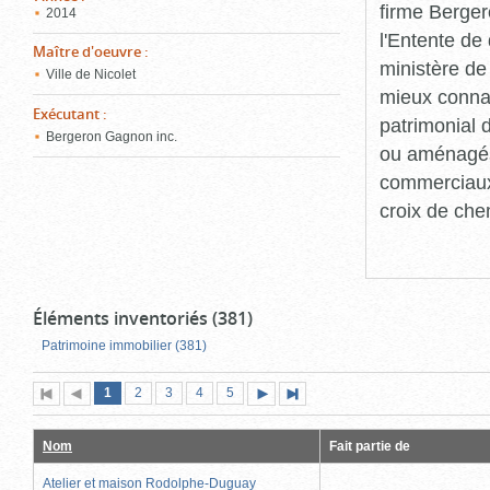
firme Berger
2014
l'Entente de 
Maître d'oeuvre
:
ministère de
Ville de Nicolet
mieux connaît
Exécutant
:
patrimonial d
Bergeron Gagnon inc.
ou aménagés 
commerciaux, 
croix de che
Éléments inventoriés (381)
Patrimoine immobilier (381)
Page
(page
Page
Page
Page
Page
1
Première
2
Page
3
4
5
Page
Dernière
actuelle)
page
précédente
suivante
page
Nom
Fait partie de
Atelier et maison Rodolphe-Duguay