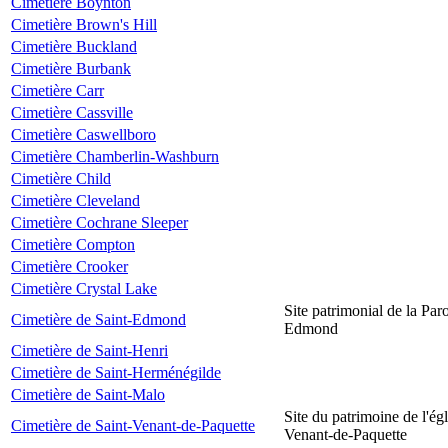
Cimetière Boynton
Cimetière Brown's Hill
Cimetière Buckland
Cimetière Burbank
Cimetière Carr
Cimetière Cassville
Cimetière Caswellboro
Cimetière Chamberlin-Washburn
Cimetière Child
Cimetière Cleveland
Cimetière Cochrane Sleeper
Cimetière Compton
Cimetière Crooker
Cimetière Crystal Lake
Site patrimonial de la Par
Cimetière de Saint-Edmond
Edmond
Cimetière de Saint-Henri
Cimetière de Saint-Herménégilde
Cimetière de Saint-Malo
Site du patrimoine de l'égl
Cimetière de Saint-Venant-de-Paquette
Venant-de-Paquette