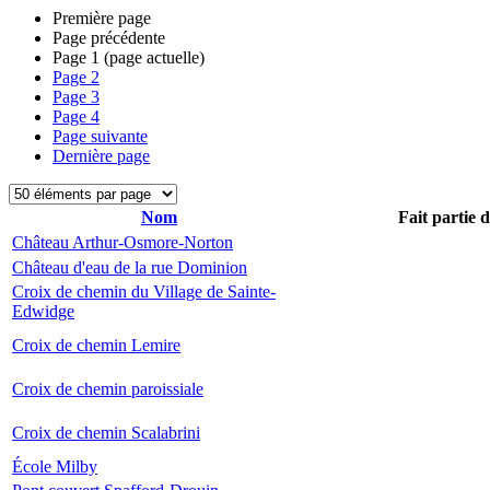
Première page
Page précédente
Page
1
(page actuelle)
Page
2
Page
3
Page
4
Page suivante
Dernière page
Nom
Fait partie 
Château Arthur-Osmore-Norton
Château d'eau de la rue Dominion
Croix de chemin du Village de Sainte-
Edwidge
Croix de chemin Lemire
Croix de chemin paroissiale
Croix de chemin Scalabrini
École Milby