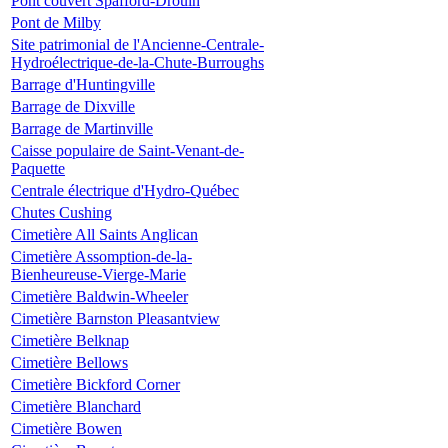
Pont couvert Spafford-Drouin
Pont de Milby
Site patrimonial de l'Ancienne-Centrale-
Hydroélectrique-de-la-Chute-Burroughs
Barrage d'Huntingville
Barrage de Dixville
Barrage de Martinville
Caisse populaire de Saint-Venant-de-
Paquette
Centrale électrique d'Hydro-Québec
Chutes Cushing
Cimetière All Saints Anglican
Cimetière Assomption-de-la-
Bienheureuse-Vierge-Marie
Cimetière Baldwin-Wheeler
Cimetière Barnston Pleasantview
Cimetière Belknap
Cimetière Bellows
Cimetière Bickford Corner
Cimetière Blanchard
Cimetière Bowen