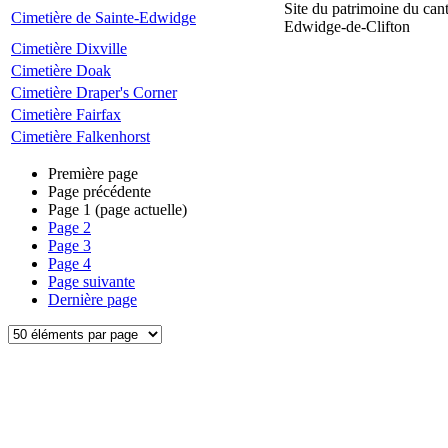
Site du patrimoine du can
Cimetière de Sainte-Edwidge
Edwidge-de-Clifton
Cimetière Dixville
Cimetière Doak
Cimetière Draper's Corner
Cimetière Fairfax
Cimetière Falkenhorst
Première page
Page précédente
Page
1
(page actuelle)
Page
2
Page
3
Page
4
Page suivante
Dernière page