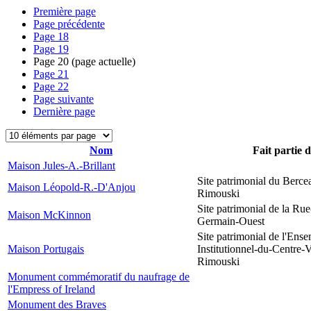
Première page
Page précédente
Page
18
Page
19
Page
20
(page actuelle)
Page
21
Page
22
Page suivante
Dernière page
Nom
Fait partie 
Maison Jules-A.-Brillant
Site patrimonial du Berce
Maison Léopold-R.-D'Anjou
Rimouski
Site patrimonial de la Rue
Maison McKinnon
Germain-Ouest
Site patrimonial de l'Ens
Maison Portugais
Institutionnel-du-Centre-V
Rimouski
Monument commémoratif du naufrage de
l'Empress of Ireland
Monument des Braves