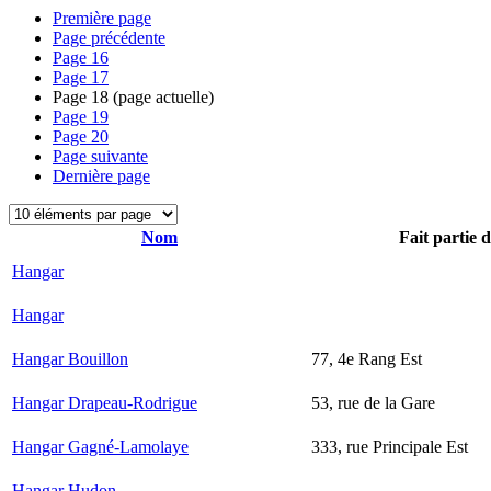
Première page
Page précédente
Page
16
Page
17
Page
18
(page actuelle)
Page
19
Page
20
Page suivante
Dernière page
Nom
Fait partie 
Hangar
Hangar
Hangar Bouillon
77, 4e Rang Est
Hangar Drapeau-Rodrigue
53, rue de la Gare
Hangar Gagné-Lamolaye
333, rue Principale Est
Hangar Hudon