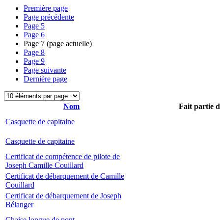
Première page
Page précédente
Page
5
Page
6
Page
7
(page actuelle)
Page
8
Page
9
Page suivante
Dernière page
Nom
Fait partie 
Casquette de capitaine
Casquette de capitaine
Certificat de compétence de pilote de
Joseph Camille Couillard
Certificat de débarquement de Camille
Couillard
Certificat de débarquement de Joseph
Bélanger
Chaise longue de pont