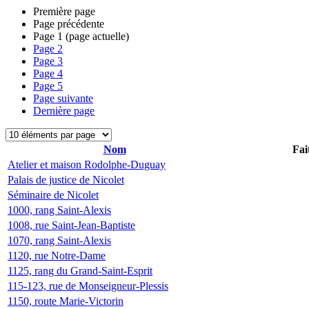
Première page
Page précédente
Page
1
(page actuelle)
Page
2
Page
3
Page
4
Page
5
Page suivante
Dernière page
Nom
Fai
Atelier et maison Rodolphe-Duguay
Palais de justice de Nicolet
Séminaire de Nicolet
1000, rang Saint-Alexis
1008, rue Saint-Jean-Baptiste
1070, rang Saint-Alexis
1120, rue Notre-Dame
1125, rang du Grand-Saint-Esprit
115-123, rue de Monseigneur-Plessis
1150, route Marie-Victorin