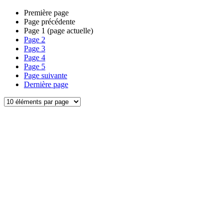
Première page
Page précédente
Page
1
(page actuelle)
Page
2
Page
3
Page
4
Page
5
Page suivante
Dernière page