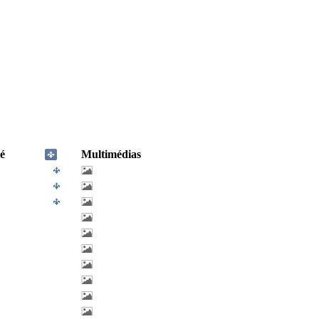
é
Multimédias