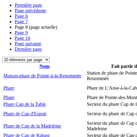
Première page
Page précédente
Page
6
Page
7
Page
8
(page actuelle)
Page
9
Page
10
Page suivante
Dernière page
Nom
Fait partie 
Station de phare de Pointe
Maison-phare de Pointe-à-la-Renommée
Renommée
Phare
Phare de L'Anse-à-la-Ca
Phare
Phare de Pointe-des-Mont
Phare Cap de la Table
Secteur du phare Cap de l
Phare de Cap d'Espoir
Secteur du phare de Cap 
Secteur du phare de Cap d
Phare de Cap de la Madeleine
Madeleine
Phare de Cap de Rabast
Secteur du phare de Cap 