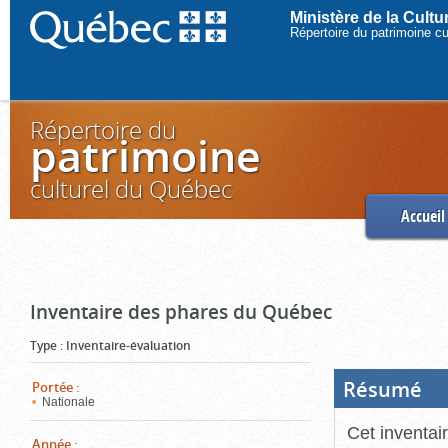
Ministère de la Cult
Répertoire du patrimoine c
Répertoire du
patrimoine
culturel du Québec
Accueil
Inventaire des phares du Québec
Type
:
Inventaire-évaluation
Résumé
(Boi
Portée
:
ouve
Nationale
cliq
pou
Cet inventai
ferm
Année
: