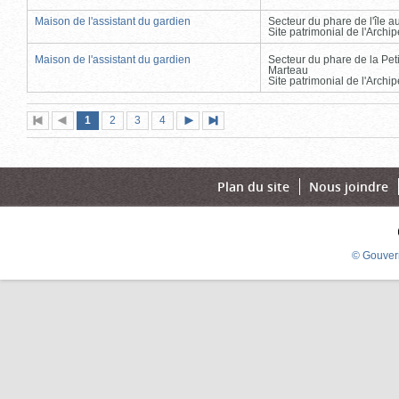
Maison de l'assistant du gardien
Secteur du phare de l'île 
Site patrimonial de l'Arch
Maison de l'assistant du gardien
Secteur du phare de la Peti
Marteau
Site patrimonial de l'Arch
Page
(page
Page
Page
Page
1
Première
2
Page
3
4
Page
Dernière
actuelle)
page
précédente
suivante
page
Plan du site
Nous joindre
© Gouver