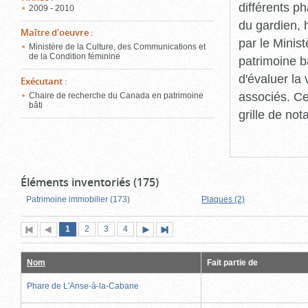
différents p
2009 - 2010
du gardien, 
Maître d'oeuvre
:
par le Minis
Ministère de la Culture, des Communications et
de la Condition féminine
patrimoine b
d'évaluer la
Exécutant
:
associés. Ce
Chaire de recherche du Canada en patrimoine
bâti
grille de not
Éléments inventoriés (175)
Patrimoine immobilier (173)
Plaques (2)
Page
(page
Page
Page
Page
1
Première
2
Page
3
4
Page
Dernière
actuelle)
page
précédente
suivante
page
Nom
Fait partie de
Phare de L'Anse-à-la-Cabane