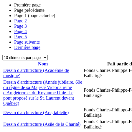
Première page
Page précédente
Page
1
(page actuelle)
Page
2
Page
3
Page
4
Page
5
Page suivante
Dernière page
Nom
Fait partie 
Dessin d'architecture (Académie de
Fonds Charles-Philippe-F
musique)
Baillairgé
Dessin d'architecture (Année jubilaire, 60e
du règne de sa Majesté Victoria reine
Fonds Charles-Philippe-F
d'Angleterre et du Royaume Unie. Le
Baillairgé
pont proposé sur le St. Laurent devant
Québec)
Fonds Charles-Philippe-F
Dessin d'architecture (Arc, tablette)
Baillairgé
Fonds Charles-Philippe-F
Dessin d'architecture (Asile de la Charité)
Baillairgé