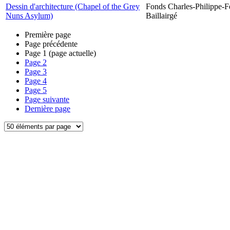
Dessin d'architecture (Chapel of the Grey
Fonds Charles-Philippe-F
Nuns Asylum)
Baillairgé
Première page
Page précédente
Page
1
(page actuelle)
Page
2
Page
3
Page
4
Page
5
Page suivante
Dernière page