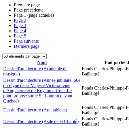
Première page
Page précédente
Page
1
(page actuelle)
Page
2
Page
3
Page
4
Page
5
Page suivante
Dernière page
Nom
Fait partie 
Dessin d'architecture (Académie de
Fonds Charles-Philippe-F
musique)
Baillairgé
Dessin d'architecture (Année jubilaire, 60e
du règne de sa Majesté Victoria reine
Fonds Charles-Philippe-F
d'Angleterre et du Royaume Unie. Le
Baillairgé
pont proposé sur le St. Laurent devant
Québec)
Fonds Charles-Philippe-F
Dessin d'architecture (Arc, tablette)
Baillairgé
Fonds Charles-Philippe-F
Dessin d'architecture (Asile de la Charité)
Baillairgé