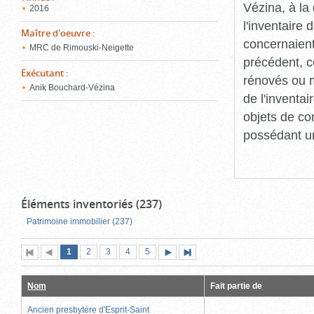
Vézina, à l
2016
l'inventaire
Maître d'oeuvre
:
concernaient
MRC de Rimouski-Neigette
précédent, c
Exécutant
:
rénovés ou m
Anik Bouchard-Vézina
de l'inventa
objets de co
possédant un
Éléments inventoriés (237)
Patrimoine immobilier (237)
Page
(page
Page
Page
Page
Page
1
Première
2
Page
3
4
5
Page
Dernière
actuelle)
page
précédente
suivante
page
Nom
Fait partie de
Ancien presbytère d'Esprit-Saint