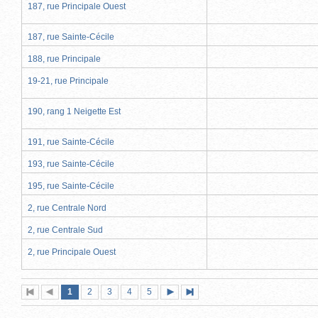
187, rue Principale Ouest
187, rue Sainte-Cécile
188, rue Principale
19-21, rue Principale
190, rang 1 Neigette Est
191, rue Sainte-Cécile
193, rue Sainte-Cécile
195, rue Sainte-Cécile
2, rue Centrale Nord
2, rue Centrale Sud
2, rue Principale Ouest
Page
(page
Page
Page
Page
Page
1
Première
2
Page
3
4
5
Page
Dernière
actuelle)
page
précédente
suivante
page