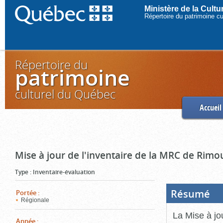
Ministère de la Cult
Répertoire du patrimoine c
Répertoire du
patrimoine
culturel du Québec
Accueil
Mise à jour de l'inventaire de la MRC de Rimo
Type
:
Inventaire-évaluation
Résumé
(Boi
Portée
:
ouve
Régionale
cliq
pou
La Mise à jo
ferm
Année
: