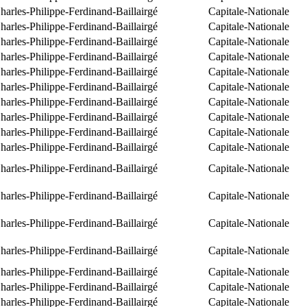
arles-Philippe-Ferdinand-Baillairgé
Capitale-Nationale
arles-Philippe-Ferdinand-Baillairgé
Capitale-Nationale
arles-Philippe-Ferdinand-Baillairgé
Capitale-Nationale
arles-Philippe-Ferdinand-Baillairgé
Capitale-Nationale
arles-Philippe-Ferdinand-Baillairgé
Capitale-Nationale
arles-Philippe-Ferdinand-Baillairgé
Capitale-Nationale
arles-Philippe-Ferdinand-Baillairgé
Capitale-Nationale
arles-Philippe-Ferdinand-Baillairgé
Capitale-Nationale
arles-Philippe-Ferdinand-Baillairgé
Capitale-Nationale
arles-Philippe-Ferdinand-Baillairgé
Capitale-Nationale
arles-Philippe-Ferdinand-Baillairgé
Capitale-Nationale
arles-Philippe-Ferdinand-Baillairgé
Capitale-Nationale
arles-Philippe-Ferdinand-Baillairgé
Capitale-Nationale
arles-Philippe-Ferdinand-Baillairgé
Capitale-Nationale
arles-Philippe-Ferdinand-Baillairgé
Capitale-Nationale
arles-Philippe-Ferdinand-Baillairgé
Capitale-Nationale
arles-Philippe-Ferdinand-Baillairgé
Capitale-Nationale