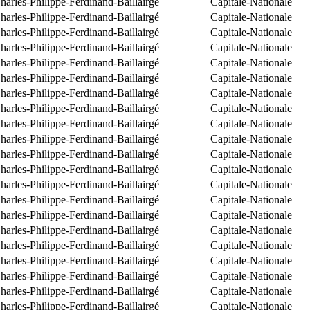
arles-Philippe-Ferdinand-Baillairgé
Capitale-Nationale
arles-Philippe-Ferdinand-Baillairgé
Capitale-Nationale
arles-Philippe-Ferdinand-Baillairgé
Capitale-Nationale
arles-Philippe-Ferdinand-Baillairgé
Capitale-Nationale
arles-Philippe-Ferdinand-Baillairgé
Capitale-Nationale
arles-Philippe-Ferdinand-Baillairgé
Capitale-Nationale
arles-Philippe-Ferdinand-Baillairgé
Capitale-Nationale
arles-Philippe-Ferdinand-Baillairgé
Capitale-Nationale
arles-Philippe-Ferdinand-Baillairgé
Capitale-Nationale
arles-Philippe-Ferdinand-Baillairgé
Capitale-Nationale
arles-Philippe-Ferdinand-Baillairgé
Capitale-Nationale
arles-Philippe-Ferdinand-Baillairgé
Capitale-Nationale
arles-Philippe-Ferdinand-Baillairgé
Capitale-Nationale
arles-Philippe-Ferdinand-Baillairgé
Capitale-Nationale
arles-Philippe-Ferdinand-Baillairgé
Capitale-Nationale
arles-Philippe-Ferdinand-Baillairgé
Capitale-Nationale
arles-Philippe-Ferdinand-Baillairgé
Capitale-Nationale
arles-Philippe-Ferdinand-Baillairgé
Capitale-Nationale
arles-Philippe-Ferdinand-Baillairgé
Capitale-Nationale
arles-Philippe-Ferdinand-Baillairgé
Capitale-Nationale
arles-Philippe-Ferdinand-Baillairgé
Capitale-Nationale