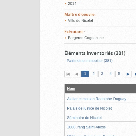
2014
Maître d'oeuvre
:
Ville de Nicolet
Exécutant
:
Bergeron Gagnon inc.
Éléments inventoriés (381)
Patrimoine immobilier (381)
Page
(page
Page
Page
Page
Page
1
Première
2
Page
3
4
5
actuelle)
page
précédente
suiva
Nom
Atelier et maison Rodolphe-Duguay
Palais de justice de Nicolet
Séminaire de Nicolet
1000, rang Saint-Alexis