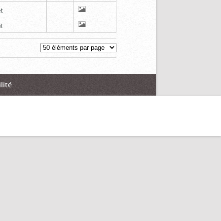
t
t
lité