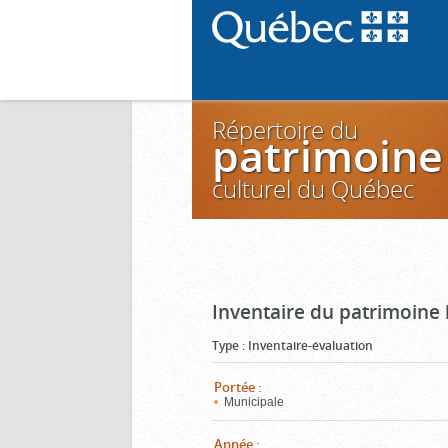
Répertoire du
patrimoine
culturel du Québec
Inventaire du patrimoine 
Type
:
Inventaire-évaluation
Portée
:
Municipale
Année
: