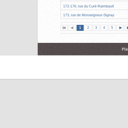
172-176, rue du Curé-Raimbault
173, rue de Monseigneur-Signay
Page
(page
Page
Page
Page
Page
1
Première
2
Page
3
4
5
actuelle)
page
précédente
suiva
Pla