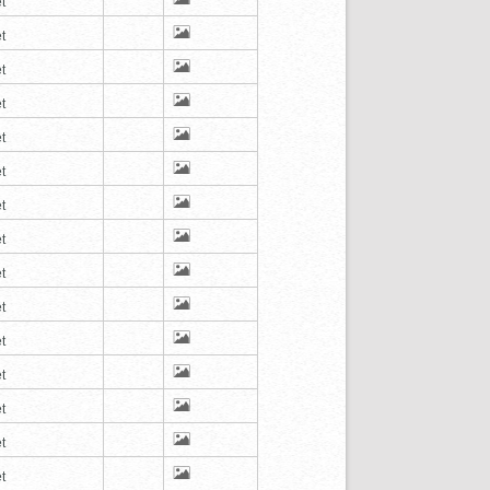
t
t
t
t
t
t
t
t
t
t
t
t
t
t
t