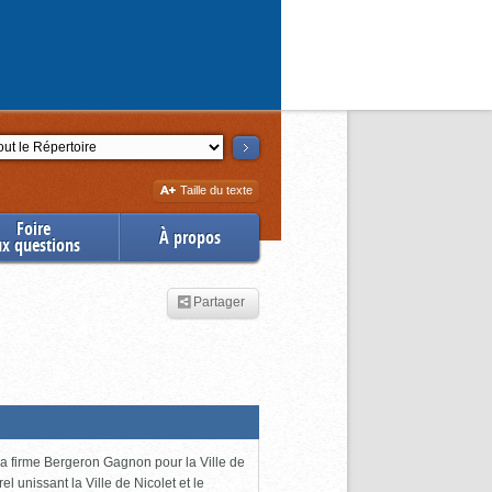
ction
Augmenter
Taille du texte
la
Foire
À propos
ux questions
Partager
 la firme Bergeron Gagnon pour la Ville de
l unissant la Ville de Nicolet et le