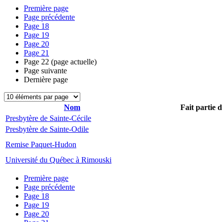
Première page
Page précédente
Page
18
Page
19
Page
20
Page
21
Page
22
(page actuelle)
Page suivante
Dernière page
Nom
Fait partie 
Presbytère de Sainte-Cécile
Presbytère de Sainte-Odile
Remise Paquet-Hudon
Université du Québec à Rimouski
Première page
Page précédente
Page
18
Page
19
Page
20