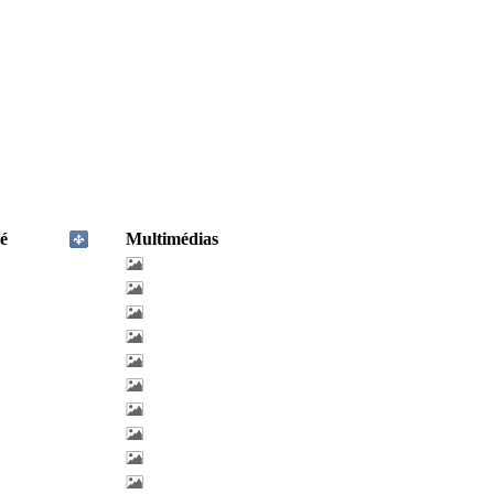
é
Multimédias