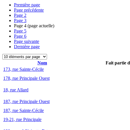
Première page
Page précédente
Page
2
Page
3
Page
4
(page actuelle)
Page
5
Page
6
Page suivante
Dernière page
Nom
Fait partie 
173, rue Sainte-Cécile
178, rue Principale Ouest
18, rue Allard
187, rue Principale Ouest
187, rue Sainte-Cécile
19-21, rue Principale