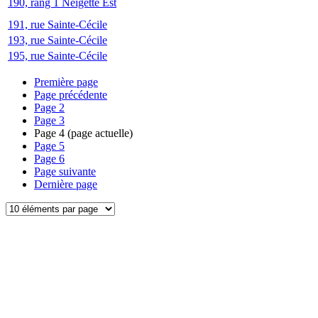
190, rang 1 Neigette Est
191, rue Sainte-Cécile
193, rue Sainte-Cécile
195, rue Sainte-Cécile
Première page
Page précédente
Page
2
Page
3
Page
4
(page actuelle)
Page
5
Page
6
Page suivante
Dernière page