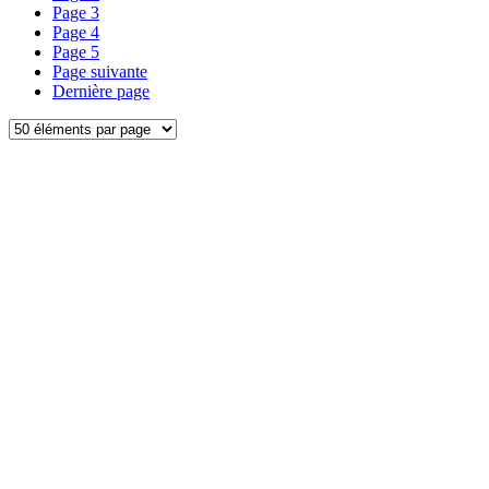
Page
3
Page
4
Page
5
Page suivante
Dernière page