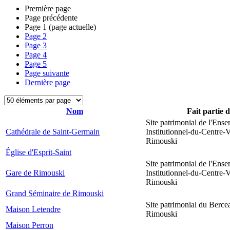
Première page
Page précédente
Page
1
(page actuelle)
Page
2
Page
3
Page
4
Page
5
Page suivante
Dernière page
Nom
Fait partie 
Site patrimonial de l'Ens
Cathédrale de Saint-Germain
Institutionnel-du-Centre-V
Rimouski
Église d'Esprit-Saint
Site patrimonial de l'Ens
Gare de Rimouski
Institutionnel-du-Centre-V
Rimouski
Grand Séminaire de Rimouski
Site patrimonial du Berce
Maison Letendre
Rimouski
Maison Perron