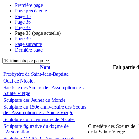
Première page
Page précédente
Page
35
Page
36
Page
37
Page
38
(page actuelle)
Page
39
Page suivante
Dernière page
Nom
Fait partie 
Presbytère de Saint-Jean-Baptiste
Quai de Nicolet
Sacristie des Soeurs de l'Assomption de la
Sainte-Vierge
Sculpture des Jeunes du Monde
Sculpture du 150e anniversaire des Soeurs
de l'Assomption de la Sainte Vierge
Sculpture du tricentenaire de Nicolet
Sculpture figurative du dogme de
Cimetière des Soeurs de 
l'Assomption
de la Sainte Vierge
Sculpture MAPAQ - Ancienne école