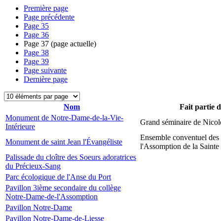
Première page
Page précédente
Page
35
Page
36
Page
37
(page actuelle)
Page
38
Page
39
Page suivante
Dernière page
Nom
Fait partie 
Monument de Notre-Dame-de-la-Vie-
Grand séminaire de Nicol
Intérieure
Ensemble conventuel des
Monument de saint Jean l'Évangéliste
l'Assomption de la Sainte
Palissade du cloître des Soeurs adoratrices
du Précieux-Sang
Parc écologique de l'Anse du Port
Pavillon 3ième secondaire du collège
Notre-Dame-de-l'Assomption
Pavillon Notre-Dame
Pavillon Notre-Dame-de-Liesse