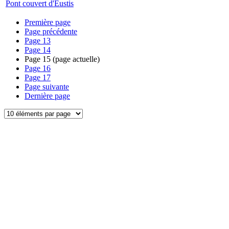
Pont couvert d'Eustis
Première page
Page précédente
Page
13
Page
14
Page
15
(page actuelle)
Page
16
Page
17
Page suivante
Dernière page