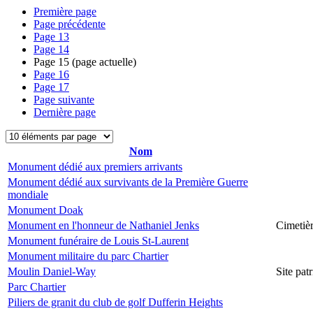
Première page
Page précédente
Page
13
Page
14
Page
15
(page actuelle)
Page
16
Page
17
Page suivante
Dernière page
Nom
Monument dédié aux premiers arrivants
Monument dédié aux survivants de la Première Guerre
mondiale
Monument Doak
Monument en l'honneur de Nathaniel Jenks
Cimetiè
Monument funéraire de Louis St-Laurent
Monument militaire du parc Chartier
Moulin Daniel-Way
Site pa
Parc Chartier
Piliers de granit du club de golf Dufferin Heights