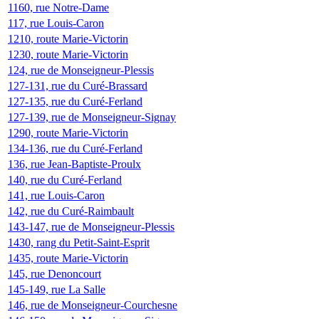
1160, rue Notre-Dame
117, rue Louis-Caron
1210, route Marie-Victorin
1230, route Marie-Victorin
124, rue de Monseigneur-Plessis
127-131, rue du Curé-Brassard
127-135, rue du Curé-Ferland
127-139, rue de Monseigneur-Signay
1290, route Marie-Victorin
134-136, rue du Curé-Ferland
136, rue Jean-Baptiste-Proulx
140, rue du Curé-Ferland
141, rue Louis-Caron
142, rue du Curé-Raimbault
143-147, rue de Monseigneur-Plessis
1430, rang du Petit-Saint-Esprit
1435, route Marie-Victorin
145, rue Denoncourt
145-149, rue La Salle
146, rue de Monseigneur-Courchesne