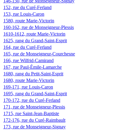
146-150, rue de Monseigneur-Signay
152, rue du Curé-Ferland
153, rue Louis-Caron
1580, route Marie-Victorin
160-162, rue de Monseigneur-Plessis
1610-1612, route Marie-Victorin
1625, rang du Grand-Saint-Esprit
164, rue du Curé-Ferland
165, rue de Monseigneur-Courchesne
166, rue Wilfrid-Camirand
167, rue Paul-Émile-Lamarche
1680, rang du Petit-Saint-Esprit
1680, route Marie-Victorin
169-171, rue Louis-Caron
1695, rang du Grand-Saint-Esprit
170-172, rue du Curé-Ferland
171, rue de Monseigneur-Plessis
1715, rue Saint-Jean-Baptiste
172-176, rue du Curé-Raimbault
173, rue de Monseigneur-Signay