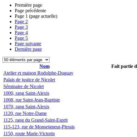
Première page
Page précédente
Page
1
(page actuelle)
Page
2
Page
3
Page
4
Page
5
Page suivante
Dernière page
Nom
Fait partie 
Atelier et maison Rodolphe-Duguay
Palais de justice de Nicolet
Séminaire de Nicolet
1000, rang Saint-Alexis
1008, rue Saint-Jean-Baptiste
1070, rang Saint-Alexis
1120, rue Notre-Dame
1125, rang du Grand-Saint-Esprit
115-123, rue de Monseigneur-Plessis
1150, route Marie-Victorin