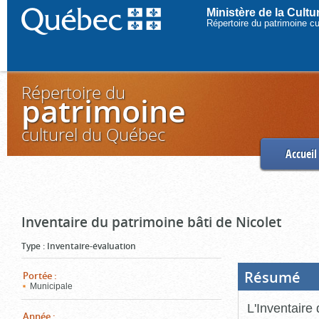
Ministère de la Cult
Répertoire du patrimoine c
Répertoire du
patrimoine
culturel du Québec
Accueil
Inventaire du patrimoine bâti de Nicolet
Type
:
Inventaire-évaluation
Résumé
(Boi
Portée
:
ouve
Municipale
cliq
pou
L'Inventaire 
ferm
Année
: