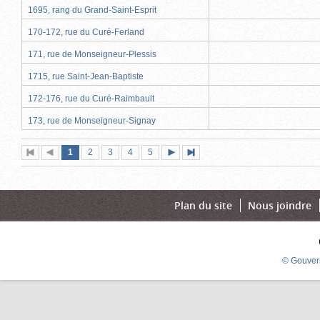
1695, rang du Grand-Saint-Esprit
170-172, rue du Curé-Ferland
171, rue de Monseigneur-Plessis
1715, rue Saint-Jean-Baptiste
172-176, rue du Curé-Raimbault
173, rue de Monseigneur-Signay
Page
(page
Page
Page
Page
Page
1
Première
2
Page
3
4
5
Page
Dernière
actuelle)
page
précédente
suivante
page
Plan du site
Nous joindre
© Gouver