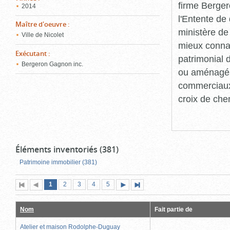
firme Berger
2014
l'Entente de 
Maître d'oeuvre
:
ministère de
Ville de Nicolet
mieux connaît
Exécutant
:
patrimonial d
Bergeron Gagnon inc.
ou aménagés 
commerciaux, 
croix de che
Éléments inventoriés (381)
Patrimoine immobilier (381)
Page
(page
Page
Page
Page
Page
1
Première
2
Page
3
4
5
Page
Dernière
actuelle)
page
précédente
suivante
page
Nom
Fait partie de
Atelier et maison Rodolphe-Duguay