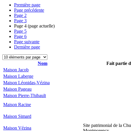
Première page
Page précédente
Page
2
Page
3
Page
4
(page actuelle)
Page
5
Page
6
Page suivante
Dernière page
Nom
Fait partie 
Maison Jacob
Maison Laberge
Maison Léonidas-Vézina
Maison Pageau
Maison Pierre-Thibault
Maison Racine
Maison Simard
Site patrimonial de la Chu
Maison Vézina
Montmorency