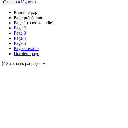
Caveau à légumes
Première page
Page précédente
Page
1
(page actuelle)
Page
2
Page
3
Page
4
Page
5
Page suivante
Dernière page