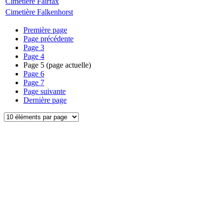
Cimetière Fairfax
Cimetière Falkenhorst
Première page
Page précédente
Page
3
Page
4
Page
5
(page actuelle)
Page
6
Page
7
Page suivante
Dernière page