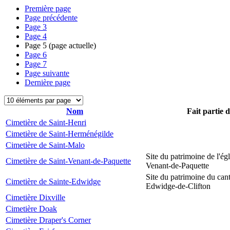
Première page
Page précédente
Page
3
Page
4
Page
5
(page actuelle)
Page
6
Page
7
Page suivante
Dernière page
Nom
Fait partie 
Cimetière de Saint-Henri
Cimetière de Saint-Herménégilde
Cimetière de Saint-Malo
Site du patrimoine de l'égl
Cimetière de Saint-Venant-de-Paquette
Venant-de-Paquette
Site du patrimoine du can
Cimetière de Sainte-Edwidge
Edwidge-de-Clifton
Cimetière Dixville
Cimetière Doak
Cimetière Draper's Corner