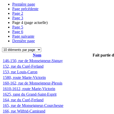
Première page
Page précédente
Page
2
Page
3
Page
4
(page actuelle)
Page
5
Page
6
Page suivante
Dernière page
Nom
Fait partie 
146-150, rue de Monseigneur-Signay
152, rue du Curé-Ferland
153, rue Louis-Caron
1580, route Marie-Victorin
160-162, rue de Monseigneur-Plessis
1610-1612, route Marie-Victorin
1625, rang du Grand-Saint-Esprit
164, rue du Curé-Ferland
165, rue de Monseigneur-Courchesne
166, rue Wilfrid-Camirand