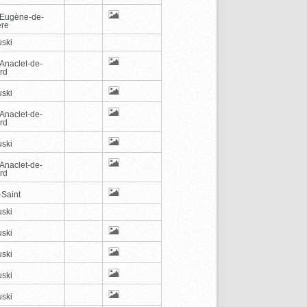
-Eugène-de-
ère
ski
-Anaclet-de-
rd
ski
-Anaclet-de-
rd
ski
-Anaclet-de-
rd
-Saint
ski
ski
ski
ski
ski