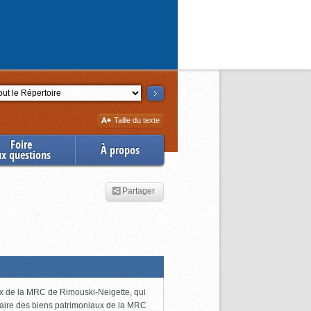
ction
Augmenter
Taille du texte
la
Foire
À propos
ux questions
Partager
ux de la MRC de Rimouski-Neigette, qui
taire des biens patrimoniaux de la MRC