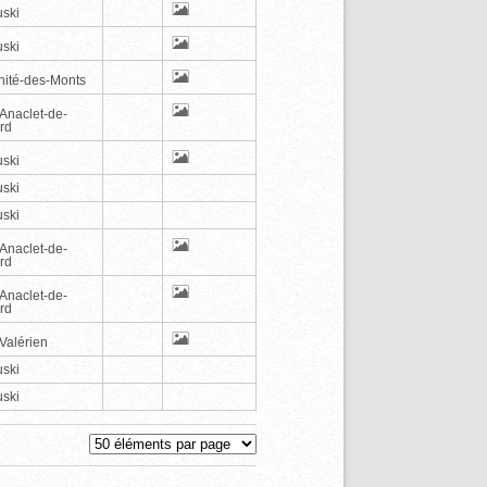
ski
ski
inité-des-Monts
-Anaclet-de-
rd
ski
ski
ski
-Anaclet-de-
rd
-Anaclet-de-
rd
Valérien
ski
ski