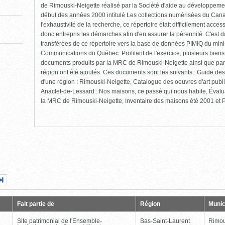
de Rimouski-Neigette réalisé par la Société d'aide au développement
début des années 2000 intitulé Les collections numérisées du Cana
l'exhaustivité de la recherche, ce répertoire était difficilement ac
donc entrepris les démarches afin d'en assurer la pérennité. C'est 
transférées de ce répertoire vers la base de données PIMIQ du minis
Communications du Québec. Profitant de l'exercice, plusieurs biens
documents produits par la MRC de Rimouski-Neigette ainsi que par
région ont été ajoutés. Ces documents sont les suivants : Guide des 
d'une région : Rimouski-Neigette, Catalogue des oeuvres d'art pub
Anaclet-de-Lessard : Nos maisons, ce passé qui nous habite, Évalu
la MRC de Rimouski-Neigette, Inventaire des maisons été 2001 et Pr
Page
Dernière
nte
page
Fait partie de
Région
Munic
Site patrimonial de l'Ensemble-
Bas-Saint-Laurent
Rimou