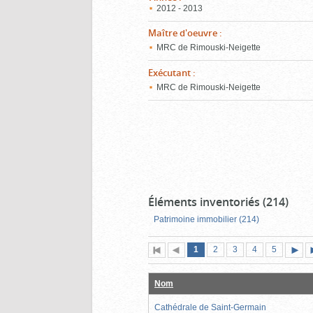
2012 - 2013
Maître d'oeuvre
:
MRC de Rimouski-Neigette
Exécutant
:
MRC de Rimouski-Neigette
Éléments inventoriés (214)
Patrimoine immobilier (214)
Page
(page
Page
Page
Page
Page
1
Première
2
Page
3
4
5
actuelle)
page
précédente
suiva
Nom
Cathédrale de Saint-Germain