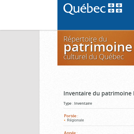
Répertoire du
patrimoine
culturel du Québec
Inventaire du patrimoine 
Type
:
Inventaire
Portée
:
Régionale
Année
: