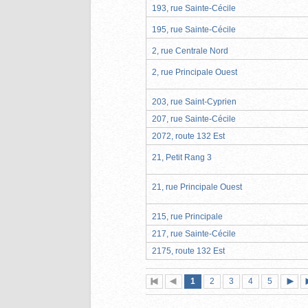
193, rue Sainte-Cécile
195, rue Sainte-Cécile
2, rue Centrale Nord
2, rue Principale Ouest
203, rue Saint-Cyprien
207, rue Sainte-Cécile
2072, route 132 Est
21, Petit Rang 3
21, rue Principale Ouest
215, rue Principale
217, rue Sainte-Cécile
2175, route 132 Est
Page
(page
Page
Page
Page
Page
1
Première
2
Page
3
4
5
actuelle)
page
précédente
suiva