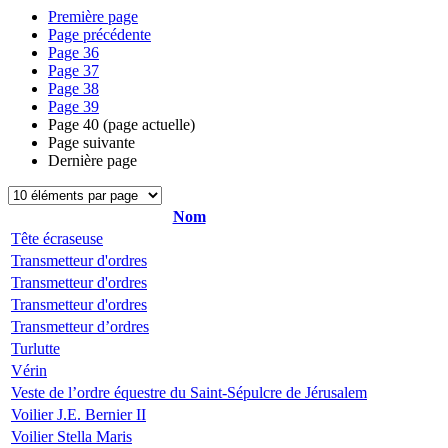
Première page
Page précédente
Page
36
Page
37
Page
38
Page
39
Page
40
(page actuelle)
Page suivante
Dernière page
Nom
Tête écraseuse
Transmetteur d'ordres
Transmetteur d'ordres
Transmetteur d'ordres
Transmetteur d’ordres
Turlutte
Vérin
Veste de l’ordre équestre du Saint-Sépulcre de Jérusalem
Voilier J.E. Bernier II
Voilier Stella Maris