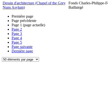
Dessin d'architecture (Chapel of the Grey
Fonds Charles-Philippe-F
Nuns Asylum)
Baillairgé
Première page
Page précédente
Page
1
(page actuelle)
Page
2
Page
3
Page
4
Page
5
Page suivante
Dernière page