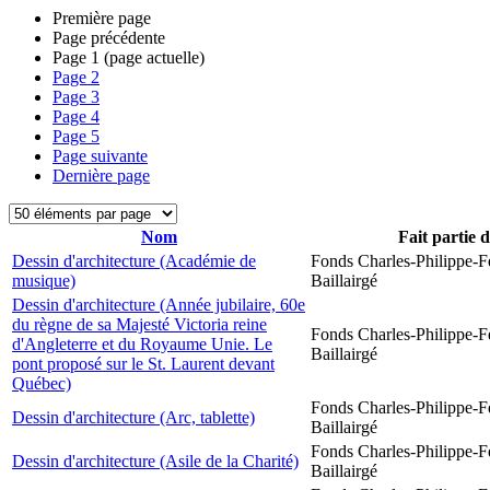
Première page
Page précédente
Page
1
(page actuelle)
Page
2
Page
3
Page
4
Page
5
Page suivante
Dernière page
Nom
Fait partie 
Dessin d'architecture (Académie de
Fonds Charles-Philippe-F
musique)
Baillairgé
Dessin d'architecture (Année jubilaire, 60e
du règne de sa Majesté Victoria reine
Fonds Charles-Philippe-F
d'Angleterre et du Royaume Unie. Le
Baillairgé
pont proposé sur le St. Laurent devant
Québec)
Fonds Charles-Philippe-F
Dessin d'architecture (Arc, tablette)
Baillairgé
Fonds Charles-Philippe-F
Dessin d'architecture (Asile de la Charité)
Baillairgé