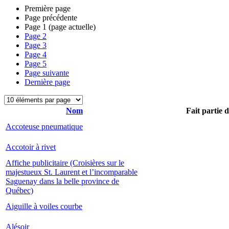
Première page
Page précédente
Page
1
(page actuelle)
Page
2
Page
3
Page
4
Page
5
Page suivante
Dernière page
Nom
Fait partie 
Accoteuse pneumatique
Accotoir à rivet
Affiche publicitaire (Croisières sur le
majestueux St. Laurent et l’incomparable
Saguenay dans la belle province de
Québec)
Aiguille à voiles courbe
Alésoir