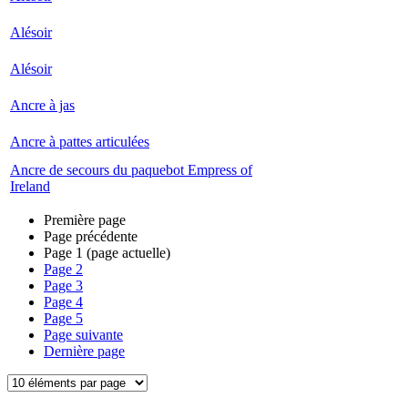
Alésoir
Alésoir
Ancre à jas
Ancre à pattes articulées
Ancre de secours du paquebot Empress of
Ireland
Première page
Page précédente
Page
1
(page actuelle)
Page
2
Page
3
Page
4
Page
5
Page suivante
Dernière page