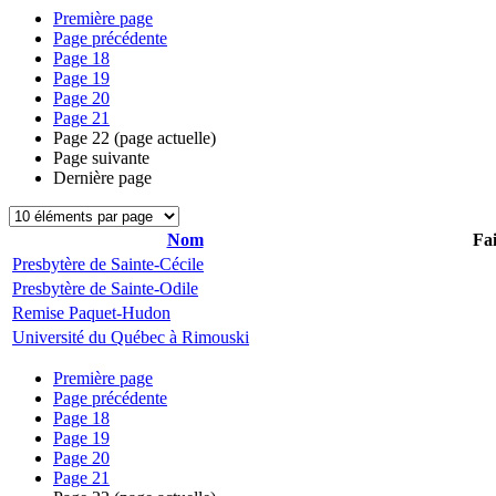
Première page
Page précédente
Page
18
Page
19
Page
20
Page
21
Page
22
(page actuelle)
Page suivante
Dernière page
Nom
Fai
Presbytère de Sainte-Cécile
Presbytère de Sainte-Odile
Remise Paquet-Hudon
Université du Québec à Rimouski
Première page
Page précédente
Page
18
Page
19
Page
20
Page
21