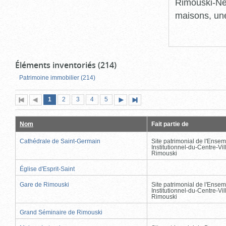
Rimouski-Nei
maisons, une
Éléments inventoriés (214)
Patrimoine immobilier (214)
Page
(page
Page
Page
Page
Page
1
Première
2
Page
3
4
5
Page
Dernière
actuelle)
page
précédente
suivante
page
Nom
Fait partie de
Cathédrale de Saint-Germain
Site patrimonial de l'Ensem
Institutionnel-du-Centre-Vil
Rimouski
Église d'Esprit-Saint
Gare de Rimouski
Site patrimonial de l'Ensem
Institutionnel-du-Centre-Vil
Rimouski
Grand Séminaire de Rimouski