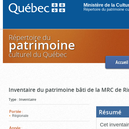
Ministère de la Cult
Répertoire du patrimoine c
Répertoire du
patrimoine
culturel du Québec
Accueil
Inventaire du patrimoine bâti de la MRC de R
Type
:
Inventaire
Résumé
(Boi
Portée
:
ouve
Régionale
cliq
pou
Cet inventai
ferm
Année
: