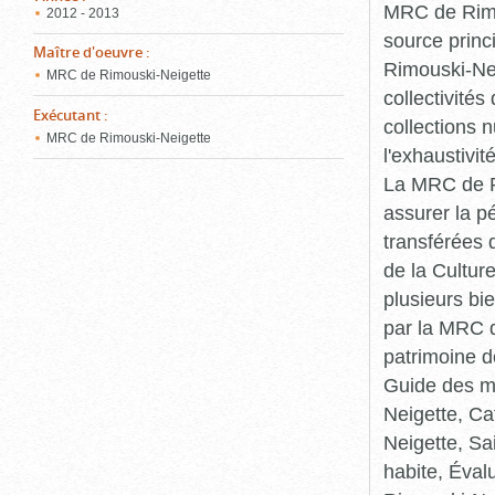
MRC de Rimou
2012 - 2013
source princ
Maître d'oeuvre
:
Rimouski-Nei
MRC de Rimouski-Neigette
collectivité
Exécutant
:
collections 
MRC de Rimouski-Neigette
l'exhaustivit
La MRC de Ri
assurer la p
transférées 
de la Cultur
plusieurs bi
par la MRC d
patrimoine d
Guide des ma
Neigette, C
Neigette, Sa
habite, Éval