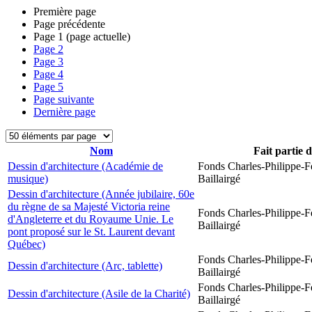
Première page
Page précédente
Page
1
(page actuelle)
Page
2
Page
3
Page
4
Page
5
Page suivante
Dernière page
Nom
Fait partie 
Dessin d'architecture (Académie de
Fonds Charles-Philippe-F
musique)
Baillairgé
Dessin d'architecture (Année jubilaire, 60e
du règne de sa Majesté Victoria reine
Fonds Charles-Philippe-F
d'Angleterre et du Royaume Unie. Le
Baillairgé
pont proposé sur le St. Laurent devant
Québec)
Fonds Charles-Philippe-F
Dessin d'architecture (Arc, tablette)
Baillairgé
Fonds Charles-Philippe-F
Dessin d'architecture (Asile de la Charité)
Baillairgé