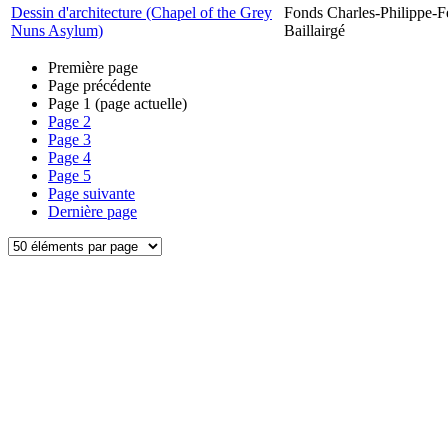
Dessin d'architecture (Chapel of the Grey
Fonds Charles-Philippe-F
Nuns Asylum)
Baillairgé
Première page
Page précédente
Page
1
(page actuelle)
Page
2
Page
3
Page
4
Page
5
Page suivante
Dernière page