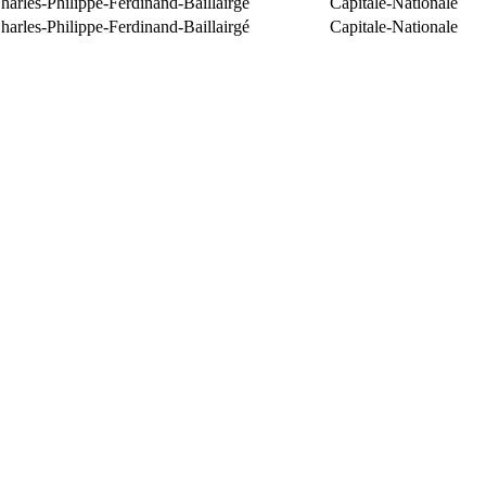
arles-Philippe-Ferdinand-Baillairgé
Capitale-Nationale
arles-Philippe-Ferdinand-Baillairgé
Capitale-Nationale