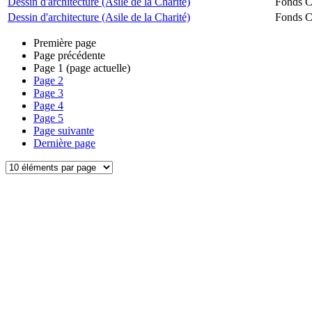
Dessin d'architecture (Asile de la Charité)
Fonds Ch
Dessin d'architecture (Asile de la Charité)
Fonds Ch
Première page
Page précédente
Page
1
(page actuelle)
Page
2
Page
3
Page
4
Page
5
Page suivante
Dernière page