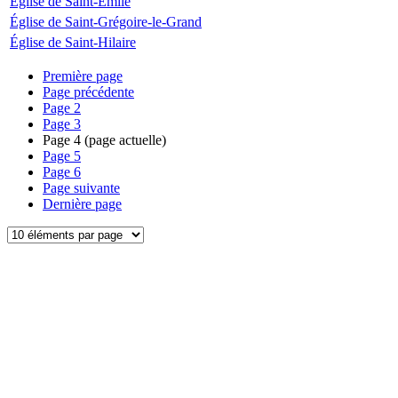
Église de Saint-Émile
Église de Saint-Grégoire-le-Grand
Église de Saint-Hilaire
Première page
Page précédente
Page
2
Page
3
Page
4
(page actuelle)
Page
5
Page
6
Page suivante
Dernière page