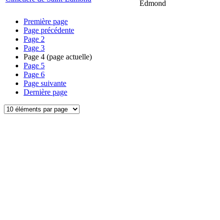
Edmond
Première page
Page précédente
Page
2
Page
3
Page
4
(page actuelle)
Page
5
Page
6
Page suivante
Dernière page