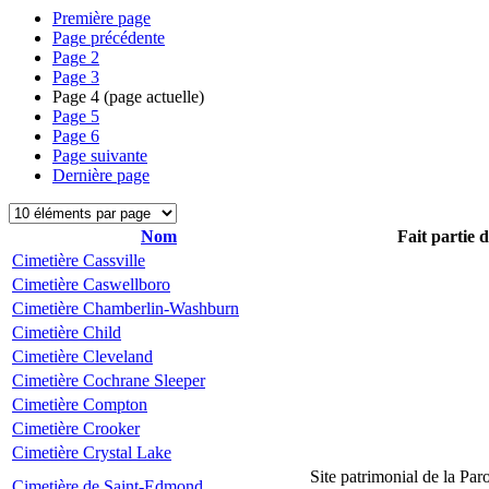
Première page
Page précédente
Page
2
Page
3
Page
4
(page actuelle)
Page
5
Page
6
Page suivante
Dernière page
Nom
Fait partie 
Cimetière Cassville
Cimetière Caswellboro
Cimetière Chamberlin-Washburn
Cimetière Child
Cimetière Cleveland
Cimetière Cochrane Sleeper
Cimetière Compton
Cimetière Crooker
Cimetière Crystal Lake
Site patrimonial de la Par
Cimetière de Saint-Edmond