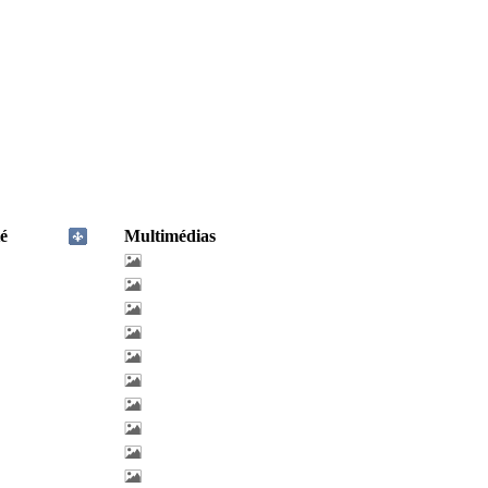
é
Multimédias