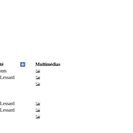
té
Multimédias
onts
-Lessard
-Lessard
-Lessard