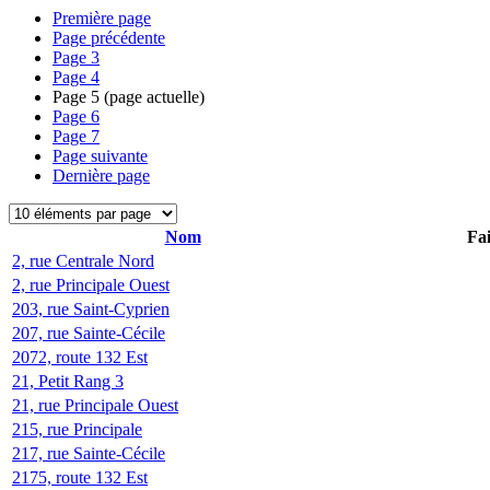
Première page
Page précédente
Page
3
Page
4
Page
5
(page actuelle)
Page
6
Page
7
Page suivante
Dernière page
Nom
Fai
2, rue Centrale Nord
2, rue Principale Ouest
203, rue Saint-Cyprien
207, rue Sainte-Cécile
2072, route 132 Est
21, Petit Rang 3
21, rue Principale Ouest
215, rue Principale
217, rue Sainte-Cécile
2175, route 132 Est