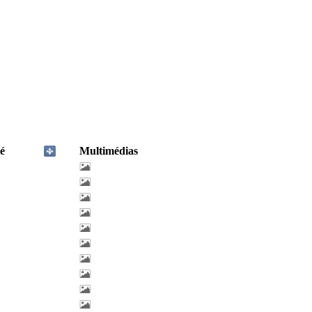
é
Multimédias