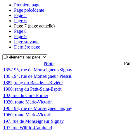
Première page
Page précédente
Page
5
Page
6
Page
7
(page actuelle)
Page
8
Page
9
Page suivante
Dernière page
Nom
Fai
185-195, rue de Monseigneur-Signay
186-194, rue de Monseigneur-Plessis
1885, rang du Bas-de-la-Rivière
1900, rang du Petit-Saint-Esprit
192, rue du Curé-Fortier
1920, route Marie-Victorin
196-198, rue de Monseigneur-Signay
1960, route Marie-Victorin
197, rue de Monseigneur-Signay
197, rue Wilfrid-Camirand