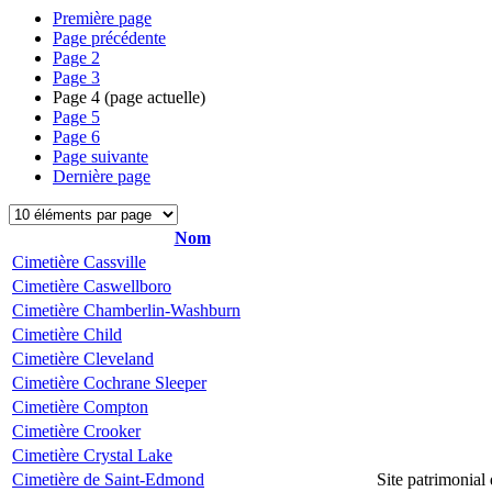
Première page
Page précédente
Page
2
Page
3
Page
4
(page actuelle)
Page
5
Page
6
Page suivante
Dernière page
Nom
Cimetière Cassville
Cimetière Caswellboro
Cimetière Chamberlin-Washburn
Cimetière Child
Cimetière Cleveland
Cimetière Cochrane Sleeper
Cimetière Compton
Cimetière Crooker
Cimetière Crystal Lake
Cimetière de Saint-Edmond
Site patrimonial