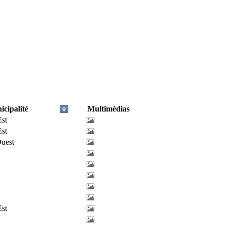
cipalité
Multimédias
Est
Est
uest
Est