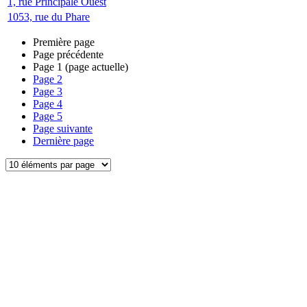
1, rue Principale Ouest
1053, rue du Phare
Première page
Page précédente
Page
1
(page actuelle)
Page
2
Page
3
Page
4
Page
5
Page suivante
Dernière page