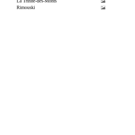
La Trinité-des-Monts
Rimouski