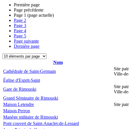
Première page
Page précédente
Page
1
(page actuelle)
Page
2
Page
3
Page
4
Page
5
Page suivante
Dernière page
Nom
Site pat
Cathédrale de Saint-Germain
Ville-d
Église d'Esprit-Saint
Site pat
Gare de Rimouski
Ville-d
Grand Séminaire de Rimouski
Maison Letendre
Site pa
Maison Perron
Manège militaire de Rimouski
Pont couvert de Saint-Anaclet-de-Lessard