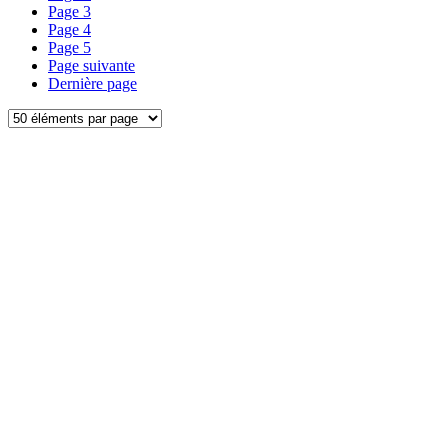
Page
3
Page
4
Page
5
Page suivante
Dernière page