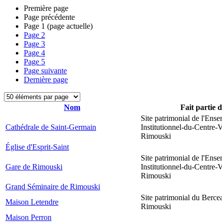
Première page
Page précédente
Page
1
(page actuelle)
Page
2
Page
3
Page
4
Page
5
Page suivante
Dernière page
Nom
Fait partie 
Site patrimonial de l'Ens
Cathédrale de Saint-Germain
Institutionnel-du-Centre-V
Rimouski
Église d'Esprit-Saint
Site patrimonial de l'Ens
Gare de Rimouski
Institutionnel-du-Centre-V
Rimouski
Grand Séminaire de Rimouski
Site patrimonial du Berce
Maison Letendre
Rimouski
Maison Perron