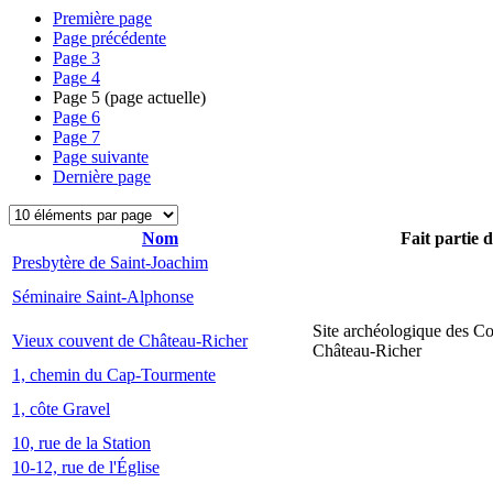
Première page
Page précédente
Page
3
Page
4
Page
5
(page actuelle)
Page
6
Page
7
Page suivante
Dernière page
Nom
Fait partie 
Presbytère de Saint-Joachim
Séminaire Saint-Alphonse
Site archéologique des C
Vieux couvent de Château-Richer
Château-Richer
1, chemin du Cap-Tourmente
1, côte Gravel
10, rue de la Station
10-12, rue de l'Église