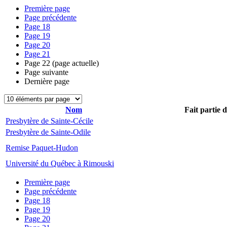
Première page
Page précédente
Page
18
Page
19
Page
20
Page
21
Page
22
(page actuelle)
Page suivante
Dernière page
Nom
Fait partie 
Presbytère de Sainte-Cécile
Presbytère de Sainte-Odile
Remise Paquet-Hudon
Université du Québec à Rimouski
Première page
Page précédente
Page
18
Page
19
Page
20